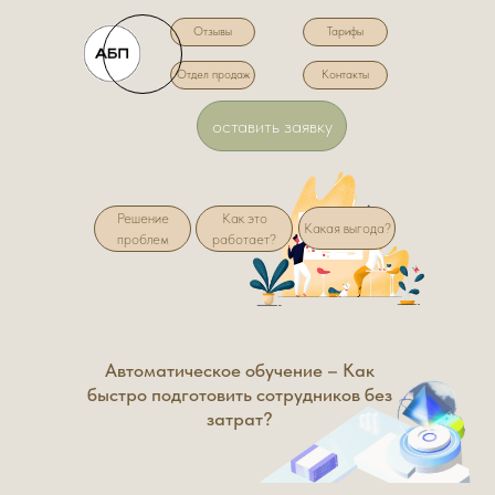
Отзывы
Тарифы
Отдел продаж
Контакты
оставить заявку
Решение
Как это
Какая выгода?
проблем
работает?
Автоматическое обучение – Как
быстро подготовить сотрудников без
затрат?