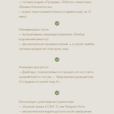
— готовые модули: «Продажи», «Работа с клиентами»,
«Техника безопасности».
— можно перетаскивать блоки и создавать курс за 15
минут.
Геймификация и тесты
— интерактивные симуляции (например, «Разбор
возражений клиента»).
— автоматическая проверка знаний → в случае ошибки
система предлагает повторить тему.
Аналитика прогресса
— Дашборд с показателями: кто прошел, кто «отстает»,
средний балл по тестам.
— Уведомления руководителю:
«Сотрудник не усвоил тему X».
Интеграция с рабочими инструментами
— обучение прямо в CRM, 1С или Telegram-боте.
— автоматическая выдача доступа после завершения